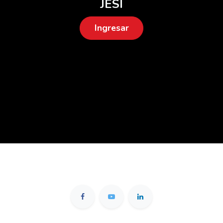
J
ESI
Ingresar